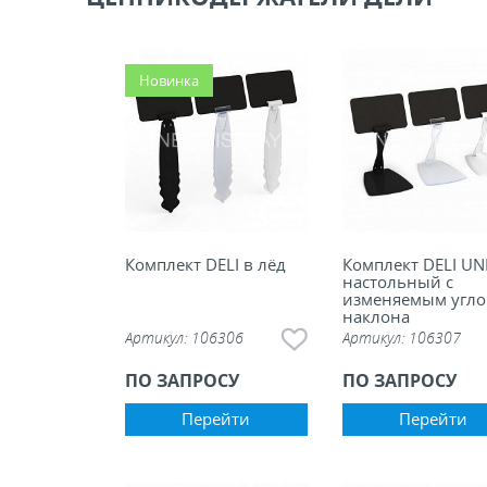
ели ценников
Новинка
овые рамки и аксессуары
 напольные, подвесные, на полку
ивание покупателей
Комплект DELI в лёд
Комплект DELI U
настольный с
ные системы
изменяемым угл
наклона
Артикул:
106306
Артикул:
106307
ная фурнитура
ПО ЗАПРОСУ
ПО ЗАПРОСУ
 рекламные конструкции из алюминиевого
Перейти
Перейти
я
 для защиты