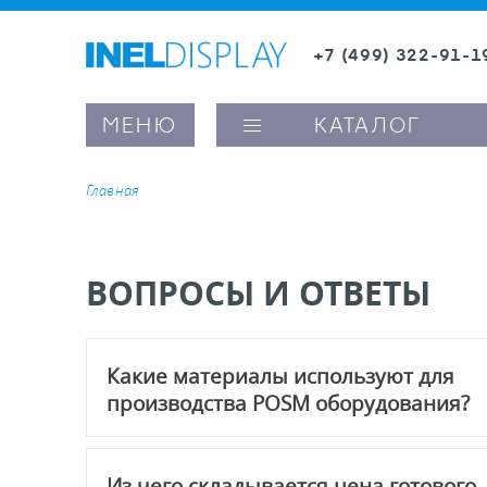
+7 (499) 322-91-1
8 (800) 600-63-0
МЕНЮ
КАТАЛОГ
Главная
ые ценникодержатели
ВОПРОСЫ И ОТВЕТЫ
ители полочного пространства
Какие материалы используют для
ели вывесок и шелфтокеры
производства POSM оборудования?
ое оборудование, комплектующие
Для производства используют гранулированный 
Из чего складывается цена готового