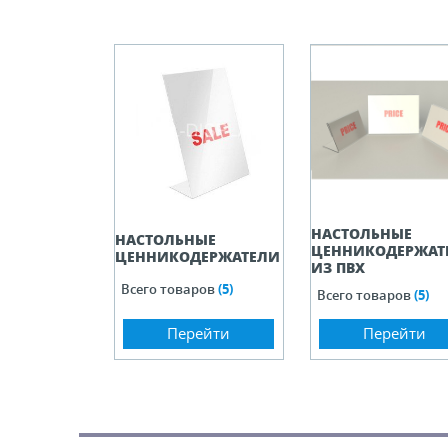
ели ценников
овые рамки и аксессуары
 напольные, подвесные, на полку
ивание покупателей
НАСТОЛЬНЫЕ
НАСТОЛЬНЫЕ
ЦЕННИКОДЕРЖАТ
ЦЕННИКОДЕРЖАТЕЛИ
ные системы
ИЗ ПВХ
Всего товаров
(5)
Всего товаров
(5)
ная фурнитура
Перейти
Перейти
 рекламные конструкции из алюминиевого
я
 для защиты