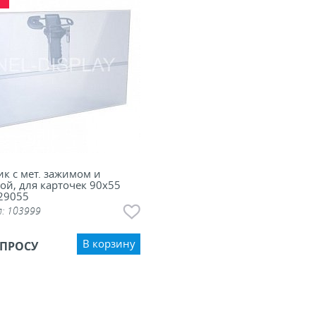
к с мет. зажимом и
ой, для карточек 90х55
29055
л:
103999
В корзину
АПРОСУ