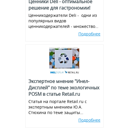
Ценники Deli - оптимальное
решение для гастрономии!
Ценникодержатели Deli - одни из
популярных видов
ценникодержателей - множество
вариантов и комбинаций, всегда в
Подробнее
наличии!
Экспертное мнение "Инел-
Дисплей" по теме экологичных
POSM в статье Retail.ru
Статья на портале Retail.ru с
экспертным мнением Ю.А.
Стюхина по теме защиты
окружающей среды, производства
Подробнее
экологичных POSM,
использованию вторичного