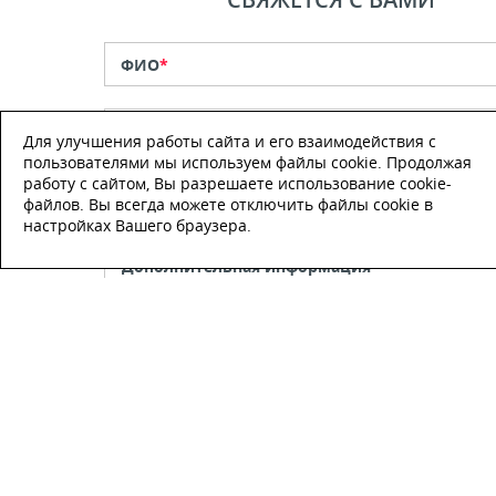
ФИО
*
Телефон
*
Для улучшения работы сайта и его взаимодействия с
пользователями мы используем файлы cookie. Продолжая
работу с сайтом, Вы разрешаете использование cookie-
E-mail
файлов. Вы всегда можете отключить файлы cookie в
настройках Вашего браузера.
Настоящим подтверждаю, что я
ознакомлен и согласен с
условиями
публичной оферты
.