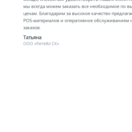
мы всегда можем заказать все необходимое по 
ели ценников
ценам. Благодарим за высокое качество предлаг
POS-материалов и оперативное обслуживанием 
овые рамки и аксессуары
заказов.
Татьяна
 напольные, подвесные, на полку
ООО «Ритейл СК»
ивание покупателей
ные системы
ная фурнитура
 рекламные конструкции из алюминиевого
я
 для защиты