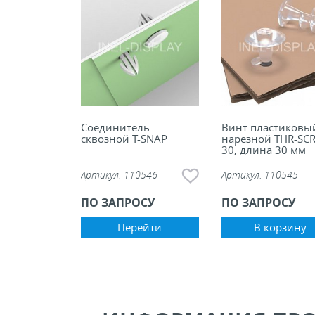
ели ценников
овые рамки и аксессуары
 напольные, подвесные, на полку
Соединитель
Винт пластиковы
сквозной T-SNAP
нарезной THR-SC
ивание покупателей
30, длина 30 мм
Артикул:
110546
Артикул:
110545
ные системы
ПО ЗАПРОСУ
ПО ЗАПРОСУ
ная фурнитура
Перейти
В корзину
 рекламные конструкции из алюминиевого
я
 для защиты