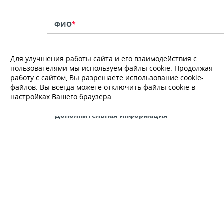
ФИО
*
Телефон
*
Для улучшения работы сайта и его взаимодействия с
пользователями мы используем файлы cookie. Продолжая
работу с сайтом, Вы разрешаете использование cookie-
E-mail
файлов. Вы всегда можете отключить файлы cookie в
настройках Вашего браузера.
Настоящим подтверждаю, что я
ознакомлен и согласен с
условиями
публичной оферты
.