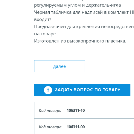
регулируемым углом и держатель-игла
Черная табличка для надписей в комплект Н
входит!
Предназначен для крепления непосредстве
на товаре.
Изготовлен из высокопрочного пластика.
Доступные цвета Clear White Black
далее
Длина, мм: 100
Ширина держателя ценника, мм: 30
ЗАДАТЬ ВОПРОС ПО ТОВАРУ
Код товара
106311-10
Цвет
Чер
Код товара
106311-00
Кол-во кратное упаковкам