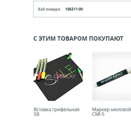
Цвет
Прозрач
Код товара
106311-00
Цена, руб (с НДС)
ПО ЗАПР
Кол-во кратное упаковкам
Цвет
Бе
Цена, руб (с НДС)
ПО ЗАПР
В КОРЗИНУ
Кол-во кратное упаковкам
С ЭТИМ ТОВАРОМ ПОКУПАЮТ
Цена, руб (с НДС)
ПО ЗАПР
В КОРЗИНУ
В КОРЗИНУ
Вставка грифельная
Маркер меловой
SB
СMI-5