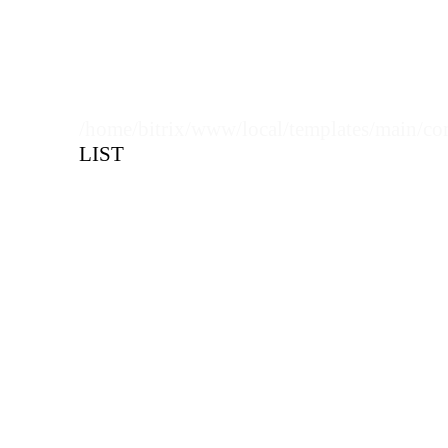
/home/bitrix/www/local/templates/main/co
LIST