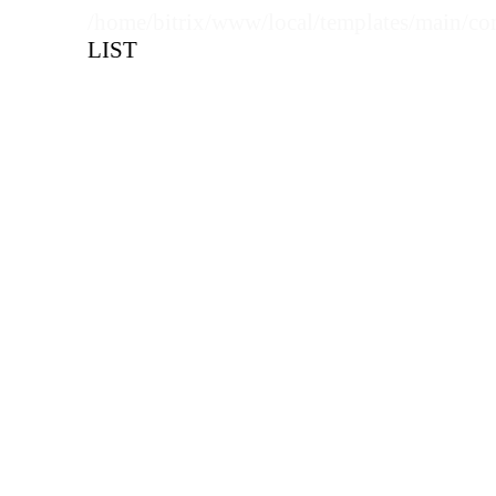
/home/bitrix/www/local/templates/main/co
LIST