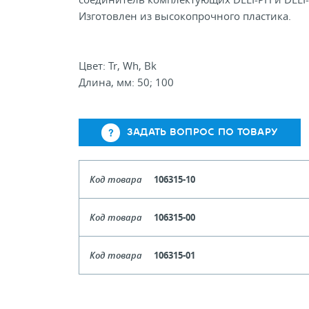
Изготовлен из высокопрочного пластика.
Цвет: Tr, Wh, Bk
Длина, мм: 50; 100
ЗАДАТЬ ВОПРОС ПО ТОВАРУ
Код товара
106315-10
Цвет
Чер
Код товара
106315-00
Кол-во кратное упаковкам
Цвет
Прозрач
Код товара
106315-01
Цена, руб (с НДС)
ПО ЗАПР
Кол-во кратное упаковкам
Цвет
Бе
Цена, руб (с НДС)
ПО ЗАПР
В КОРЗИНУ
Кол-во кратное упаковкам