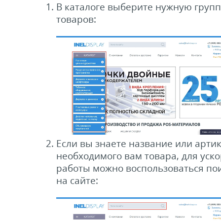
В каталоге выберите нужную групп
ели ценников
товаров:
овые рамки и аксессуары
 напольные, подвесные, на полку
ивание покупателей
ные системы
Если вы знаете название или арти
необходимого вам товара, для уск
ная фурнитура
работы можно воспользоваться по
на сайте:
 рекламные конструкции из алюминиевого
я
 для защиты