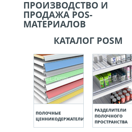
ПРОИЗВОДСТВО И
ели ценников
ПРОДАЖА POS-
МАТЕРИАЛОВ
овые рамки и аксессуары
КАТАЛОГ POSM
 напольные, подвесные, на полку
ивание покупателей
ные системы
ная фурнитура
РАЗДЕЛИТЕЛИ
 рекламные конструкции из алюминиевого
ПОЛОЧНЫЕ
ПОЛОЧНОГО
я
ЦЕННИКОДЕРЖАТЕЛИ
ПРОСТРАНСТВА
 для защиты