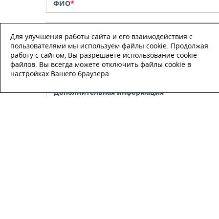
ФИО
*
Телефон
*
Для улучшения работы сайта и его взаимодействия с
пользователями мы используем файлы cookie. Продолжая
работу с сайтом, Вы разрешаете использование cookie-
E-mail
файлов. Вы всегда можете отключить файлы cookie в
настройках Вашего браузера.
Настоящим подтверждаю, что я
ознакомлен и согласен с
условиями
публичной оферты
.
Настоящим подтверждаю, что ознаком
с политикой оператора в отношении
обработки персональных данных