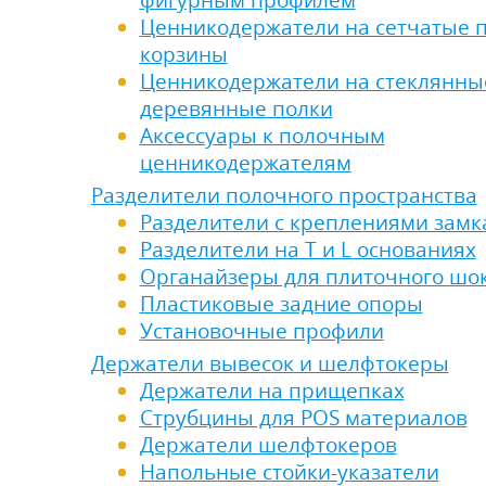
фигурным профилем
Ценникодержатели на сетчатые п
ели ценников
корзины
Ценникодержатели на стеклянны
овые рамки и аксессуары
деревянные полки
Аксессуары к полочным
 напольные, подвесные, на полку
ценникодержателям
Разделители полочного пространства
Разделители с креплениями зам
ивание покупателей
Разделители на Т и L основаниях
Органайзеры для плиточного шо
ные системы
Пластиковые задние опоры
Установочные профили
ная фурнитура
Держатели вывесок и шелфтокеры
Держатели на прищепках
 рекламные конструкции из алюминиевого
Струбцины для POS материалов
я
Держатели шелфтокеров
Напольные стойки-указатели
 для защиты