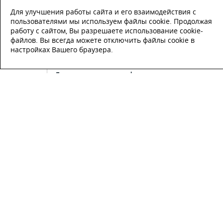
Для улучшения работы сайта и его взаимодействия с
Телефон
*
пользователями мы используем файлы cookie. Продолжая
работу с сайтом, Вы разрешаете использование cookie-
файлов. Вы всегда можете отключить файлы cookie в
E-mail
настройках Вашего браузера.
Настоящим подтверждаю, что я
ознакомлен и согласен с
условиями
публичной оферты
.
Настоящим подтверждаю, что ознаком
с политикой оператора в отношении
обработки персональных данных
Настоящим даю свое согласие на