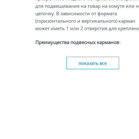
для подвешивания на товар на хомуте или н
цепочку. В зависимости от формата
(горизонтального и вертикального) карман
может иметь 1 или 2 отверстия для креплени
Преимущества подвесных карманов:
Позволяет разместить подробную
показать все
информацию о товаре;
защищают бумажную информацию от
попадания жидкостей, пыли и грязи;
предотвращают от проникновения
ультрафиолетовых лучей, сохраняя цвета
плакатов;
удобный монтаж;
наглядное и эффективное донесение
информации до покупателя;
Интернет-магазин Inel-Shop предлагает