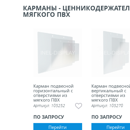
КАРМАНЫ - ЦЕННИКОДЕРЖАТЕЛ
ели ценников
МЯГКОГО ПВХ
овые рамки и аксессуары
 напольные, подвесные, на полку
ивание покупателей
ные системы
Карман подвесной
Карман подвесно
горизонтальный с
вертикальный с
ная фурнитура
отверстиями из
отверстиями из
мягкого ПВХ
мягкого ПВХ
Артикул:
105252
Артикул:
105270
 рекламные конструкции из алюминиевого
я
ПО ЗАПРОСУ
ПО ЗАПРОСУ
Перейти
Перейти
 для защиты