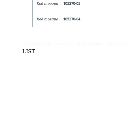
Код товара
105270-05
Кол-во кратное упаковкам
Формат
Код товара
105270-04
Цена, руб (с НДС)
ПО ЗАПР
Кол-во кратное упаковкам
Формат
Цена, руб (с НДС)
ПО ЗАПР
В КОРЗИНУ
Кол-во кратное упаковкам
/home/bitrix/www/local/templates/main/co
LIST
Цена, руб (с НДС)
ПО ЗАПР
В КОРЗИНУ
В КОРЗИНУ