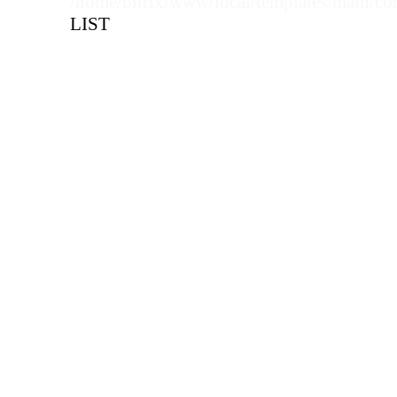
/home/bitrix/www/local/templates/main/co
Цена, руб (с НДС)
ПО ЗАПР
LIST
В КОРЗИНУ