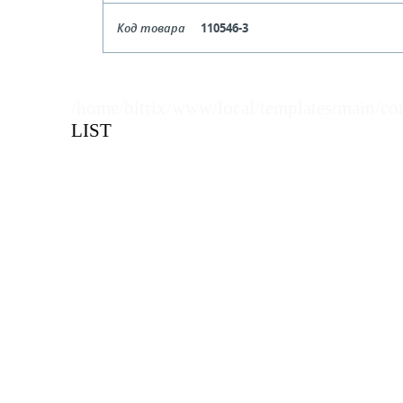
Длина
Код товара
110546-3
Цена, руб (с НДС)
ПО ЗАПР
Кол-во кратное упаковкам
Длина
Цена, руб (с НДС)
ПО ЗАПР
В КОРЗИНУ
Кол-во кратное упаковкам
/home/bitrix/www/local/templates/main/co
LIST
Цена, руб (с НДС)
ПО ЗАПР
В КОРЗИНУ
В КОРЗИНУ