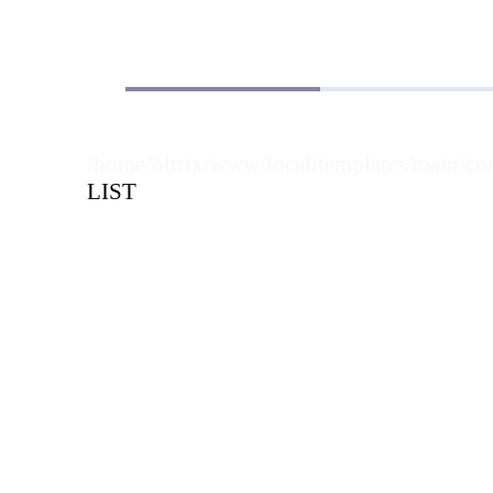
ограничителем D-
ограничителем 
120.80/высота 120
35.35/высота 35
мм
/home/bitrix/www/local/templates/main/co
LIST