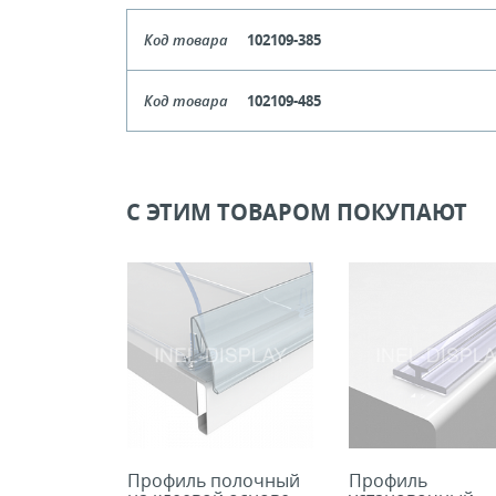
Код товара
102109-385
Длина
185-
Код товара
102109-485
Кол-во кратное упаковкам
Длина
285-
Цена, руб (с НДС)
ПО ЗАПР
Кол-во кратное упаковкам
С ЭТИМ ТОВАРОМ ПОКУПАЮТ
Цена, руб (с НДС)
ПО ЗАПР
В КОРЗИНУ
В КОРЗИНУ
Профиль полочный
Профиль