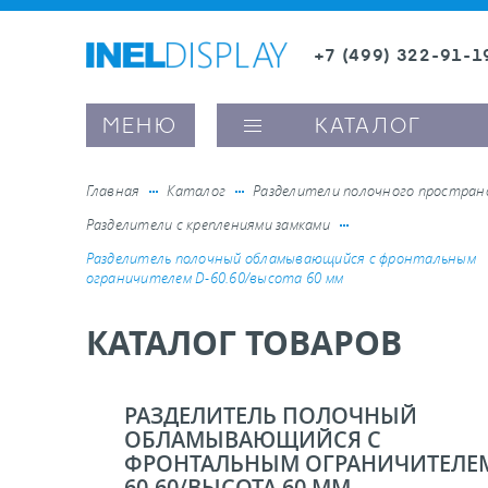
+7 (499) 322-91-1
8 (800) 600-63-0
Заказать звонок
МЕНЮ
КАТАЛОГ
Главная
Каталог
Разделители полочного простра
Разделители с креплениями замками
ые ценникодержатели
Разделитель полочный обламывающийся c фронтальным
ограничителем D-60.60/высота 60 мм
ители полочного пространства
КАТАЛОГ ТОВАРОВ
ели вывесок и шелфтокеры
РАЗДЕЛИТЕЛЬ ПОЛОЧНЫЙ
ОБЛАМЫВАЮЩИЙСЯ C
ое оборудование, комплектующие
ФРОНТАЛЬНЫМ ОГРАНИЧИТЕЛЕМ
60.60/ВЫСОТА 60 ММ