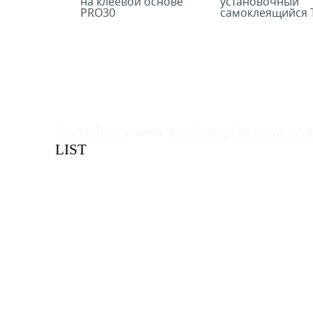
на клеевой основе
установочный
PRO30
самоклеящийся T
RAIL-10
/home/bitrix/www/local/templates/main/co
LIST