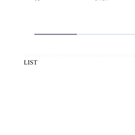
/home/bitrix/www/local/templates/main/co
LIST