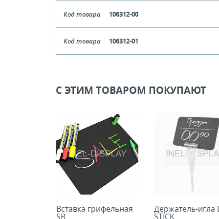
Цвет
Чер
Код товара
106312-00
Кол-во кратное упаковкам
Цвет
Прозрач
Код товара
106312-01
Цена, руб (с НДС)
ПО ЗАПР
Кол-во кратное упаковкам
Цвет
Бе
Цена, руб (с НДС)
ПО ЗАПР
В КОРЗИНУ
Кол-во кратное упаковкам
С ЭТИМ ТОВАРОМ ПОКУПАЮТ
Цена, руб (с НДС)
ПО ЗАПР
В КОРЗИНУ
В КОРЗИНУ
Вставка грифельная
Держатель-игла 
SB
STICK