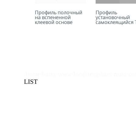
Профиль полочный
Профиль
на вспененной
установочный
клеевой основе
самоклеящийся T
PRO30
RAIL-10
/home/bitrix/www/local/templates/main/co
LIST