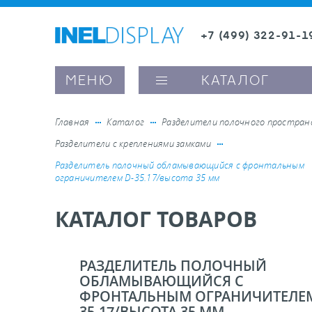
+7 (499) 322-91-1
8 (800) 600-63-0
Заказать звонок
МЕНЮ
КАТАЛОГ
Главная
Каталог
Разделители полочного простра
Разделители с креплениями замками
ые ценникодержатели
Разделитель полочный обламывающийся c фронтальным
ограничителем D-35.17/высота 35 мм
ители полочного пространства
КАТАЛОГ ТОВАРОВ
ели вывесок и шелфтокеры
РАЗДЕЛИТЕЛЬ ПОЛОЧНЫЙ
ОБЛАМЫВАЮЩИЙСЯ C
ое оборудование, комплектующие
ФРОНТАЛЬНЫМ ОГРАНИЧИТЕЛЕМ
35.17/ВЫСОТА 35 ММ