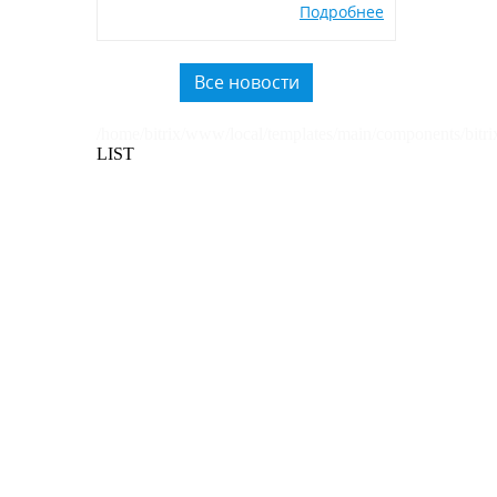
окружающей среды, производства
Подробнее
экологичных POSM,
использованию вторичного
пластика.
Все новости
/home/bitrix/www/local/templates/main/components/bitri
LIST