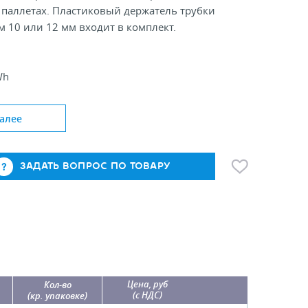
 паллетах. Пластиковый держатель трубки
 10 или 12 мм входит в комплект.
Wh
снования, мм 180
рубки, мм 10; 12
алее
ЗАДАТЬ ВОПРОС ПО ТОВАРУ
Цена, руб
Кол-во
(с НДС)
(кр. упаковке)