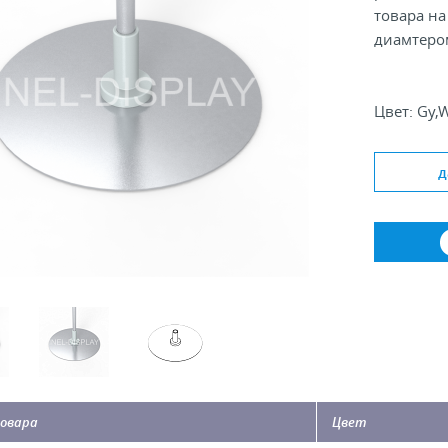
товара на
диамтером
Цвет: Gy,
Диметр о
Диаметр т
д
овара
Цвет