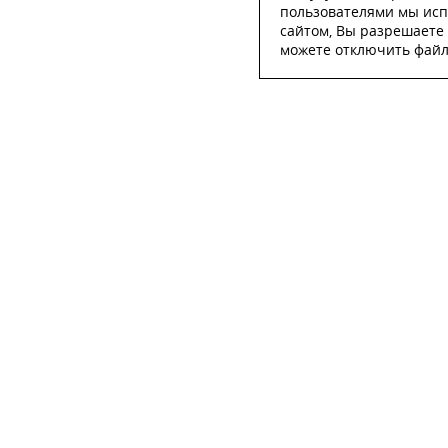
пользователями мы исп
сайтом, Вы разрешаете 
можете отключить файлы
ОСТА
ФИО
*
Телефон
*
E-mail