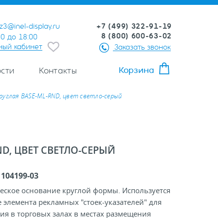
+7 (499) 322-91-19
z3@inel-display.ru
8 (800) 600-63-02
00 до 18:00
ный кабинет
Заказать звонок
Корзина
сти
Контакты
руглая BASE-ML-RND, цвет светло-серый
D, ЦВЕТ СВЕТЛО-СЕРЫЙ
:
104199-03
еское основание круглой формы. Используется
е элемента рекламных "стоек-указателей" для
я в торговых залах в местах размещения