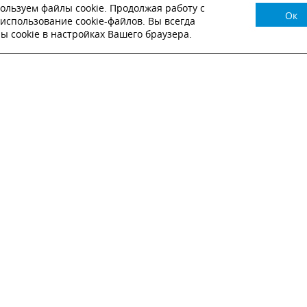
ользуем файлы cookie. Продолжая работу с
Ок
НУЖНА КОНСУЛЬТАЦИЯ?
использование cookie-файлов. Вы всегда
 cookie в настройках Вашего браузера.
ВЬТЕ ЗАЯВКУ И НАШ МЕНЕДЖЕР СВЯЖЕТСЯ С
Настоящим подтверждаю, что я ознакомлен и согласен с
условиями публичн
оферты
.
Настоящим подтверждаю, что ознакомлен с политикой оператора в отношен
обработки персональных данных
Настоящим даю свое согласие на обработку персональных данных