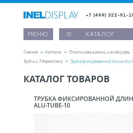
+7 (499) 322-91-1
8 (800) 600-63-0
Заказать звонок
МЕНЮ
КАТАЛОГ
Главная
Каталог
Пластиковые рамки и аксессуары
Трубки и Т-держатели
Трубка фиксированной длины ALU
ые ценникодержатели
КАТАЛОГ ТОВАРОВ
ители полочного пространства
ТРУБКА ФИКСИРОВАННОЙ ДЛИ
ALU-TUBE-10
ели вывесок и шелфтокеры
ое оборудование, комплектующие