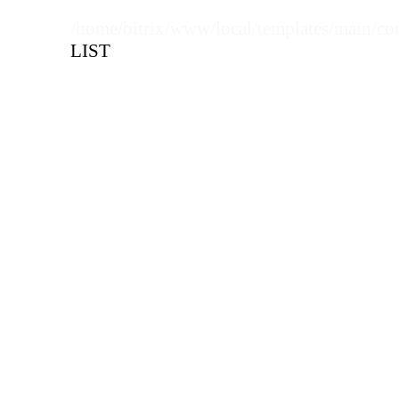
Кол-во кратное упаковкам
/home/bitrix/www/local/templates/main/co
LIST
Цена, руб (с НДС)
ПО ЗАПР
В КОРЗИНУ