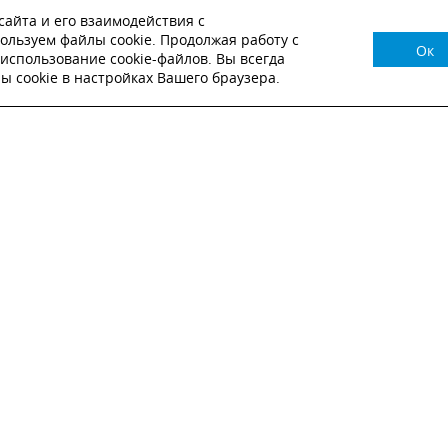
айта и его взаимодействия с
ользуем файлы cookie. Продолжая работу с
Ок
НУЖНА КОНСУЛЬТАЦИЯ?
использование cookie-файлов. Вы всегда
 cookie в настройках Вашего браузера.
ВЬТЕ ЗАЯВКУ И НАШ МЕНЕДЖЕР СВЯЖЕТСЯ С
Настоящим подтверждаю, что я ознакомлен и согласен с
условиями публичн
оферты
.
Настоящим подтверждаю, что ознакомлен с политикой оператора в отношен
обработки персональных данных
Настоящим даю свое согласие на обработку персональных данных