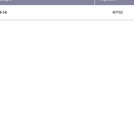
3-14
40*60