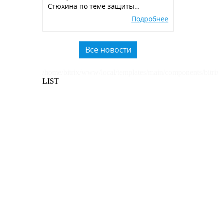
Стюхина по теме защиты
окружающей среды, производства
Подробнее
экологичных POSM,
использованию вторичного
пластика.
Все новости
/home/bitrix/www/local/templates/main/components/bitri
LIST