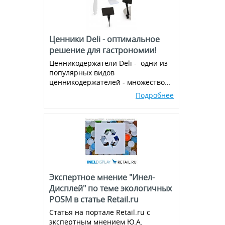
Ценники Deli - оптимальное
решение для гастрономии!
Ценникодержатели Deli - одни из
популярных видов
ценникодержателей - множество
вариантов и комбинаций, всегда в
Подробнее
наличии!
Экспертное мнение "Инел-
Дисплей" по теме экологичных
POSM в статье Retail.ru
Статья на портале Retail.ru с
экспертным мнением Ю.А.