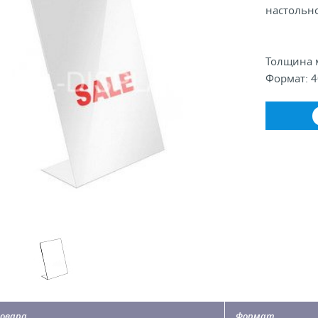
настольн
Толщина м
Формат: 4
овара
Формат