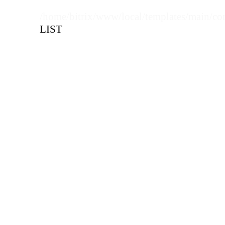
Цена, руб (с НДС)
ПО ЗАПР
Кол-во кратное упаковкам
/home/bitrix/www/local/templates/main/co
LIST
Цена, руб (с НДС)
ПО ЗАПР
В КОРЗИНУ
В КОРЗИНУ