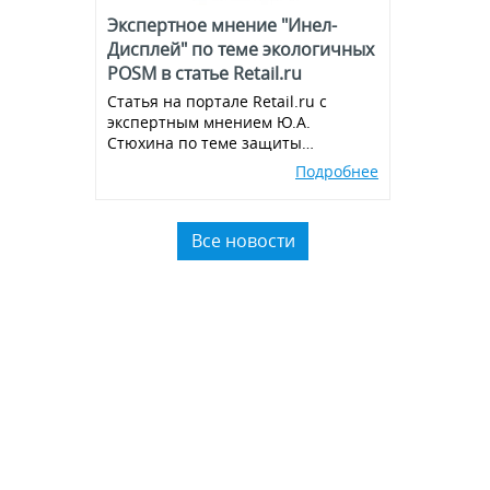
Экспертное мнение "Инел-
Дисплей" по теме экологичных
POSM в статье Retail.ru
Статья на портале Retail.ru с
экспертным мнением Ю.А.
Стюхина по теме защиты
окружающей среды, производства
Подробнее
экологичных POSM,
использованию вторичного
пластика.
Все новости