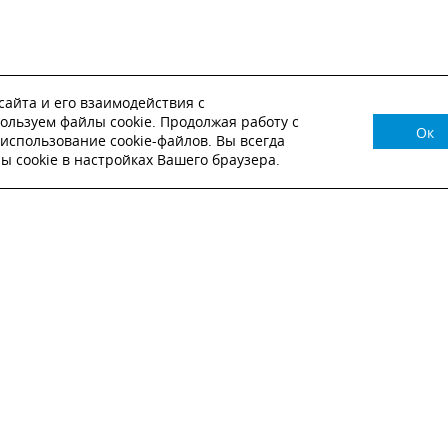
айта и его взаимодействия с
ользуем файлы cookie. Продолжая работу с
Ок
НУЖНА КОНСУЛЬТАЦИЯ?
использование cookie-файлов. Вы всегда
 cookie в настройках Вашего браузера.
ВЬТЕ ЗАЯВКУ И НАШ МЕНЕДЖЕР СВЯЖЕТСЯ С
Настоящим подтверждаю, что я ознакомлен и согласен с
условиями публичн
оферты
.
Настоящим подтверждаю, что ознакомлен с политикой оператора в отношен