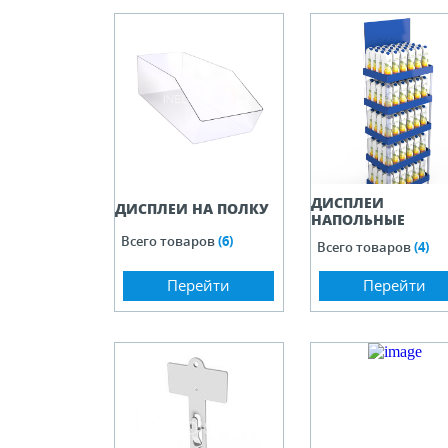
ели ценников
овые рамки и аксессуары
 напольные, подвесные, на полку
ДИСПЛЕИ
ивание покупателей
ДИСПЛЕИ НА ПОЛКУ
НАПОЛЬНЫЕ
Всего товаров
(6)
Всего товаров
(4)
ные системы
Перейти
Перейти
ная фурнитура
 рекламные конструкции из алюминиевого
я
 для защиты