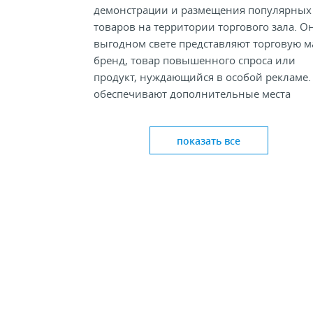
демонстрации и размещения популярных
товаров на территории торгового зала. О
выгодном свете представляют торговую м
бренд, товар повышенного спроса или
продукт, нуждающийся в особой рекламе.
обеспечивают дополнительные места
продажи.
Дисплеи на полку
чаще всего
используют 
показать все
развесных продуктов – конфет, печенья,
пакетированного чая, кондитерских изде
или товаров в небольшой упаковке,
например, молочные продукты, детское
питание, соусы, лекарственные средства.
обычно устанавливаются непосредственн
полку торгового оборудования или крепя
на полку с выносом продукта за террито
полки.
В интернет-магазине Inel-Shop торговые дис