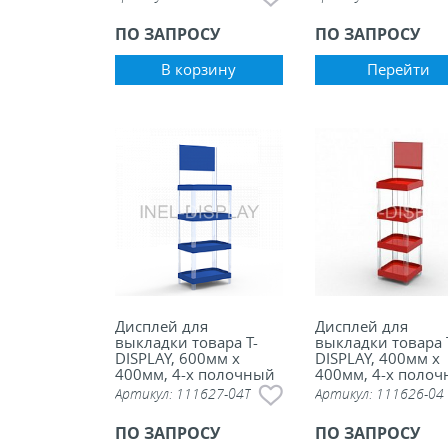
ПО ЗАПРОСУ
ПО ЗАПРОСУ
В корзину
Перейти
Дисплей для
Дисплей для
выкладки товара Т-
выкладки товара 
DISPLAY, 600мм х
DISPLAY, 400мм х
400мм, 4-х полочный
400мм, 4-х поло
с топером
без топера
Артикул:
111627-04T
Артикул:
111626-04
ПО ЗАПРОСУ
ПО ЗАПРОСУ