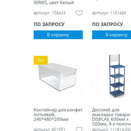
SERIES, цвет белый
Артикул:
109433
Артикул:
110149K
ПО ЗАПРОСУ
ПО ЗАПРОСУ
В корзину
В корзину
Хит
Контейнер для конфет
Дисплей для
литьевой,
выкладки товара 
240*480*200мм
DISPLAY, 600мм х
500мм, 4-х поло
с топером
Артикул:
401001
Артикул:
111614-04