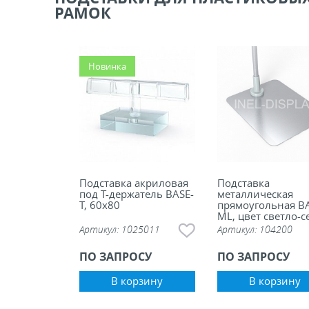
РАМОК
ели ценников
овые рамки и аксессуары
Новинка
 напольные, подвесные, на полку
ивание покупателей
ные системы
Подставка акриловая
Подставка
под Т-держатель BASE-
металлическая
T, 60х80
прямоугольная BA
ML, цвет светло-
ная фурнитура
Артикул:
1025011
Артикул:
104200
ПО ЗАПРОСУ
ПО ЗАПРОСУ
 рекламные конструкции из алюминиевого
я
В корзину
В корзину
 для защиты