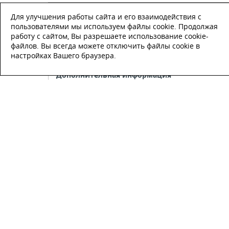
Телефон
*
Для улучшения работы сайта и его взаимодействия с
пользователями мы используем файлы cookie. Продолжая
работу с сайтом, Вы разрешаете использование cookie-
E-mail
файлов. Вы всегда можете отключить файлы cookie в
настройках Вашего браузера.
Настоящим подтверждаю, что я
ознакомлен и согласен с
условиями
публичной оферты
.
Настоящим подтверждаю, что ознаком
с политикой оператора в отношении
обработки персональных данных
Настоящим даю свое согласие на