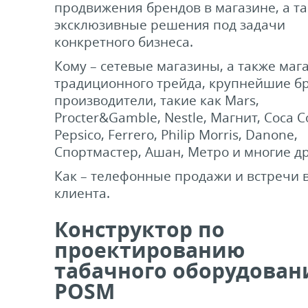
продвижения брендов в магазине, а т
ели ценников
эксклюзивные решения под задачи
конкретного бизнеса.
овые рамки и аксессуары
Кому – сетевые магазины, а также маг
традиционного трейда, крупнейшие б
производители, такие как Mars,
 напольные, подвесные, на полку
Procter&Gamble, Nestle, Магнит, Coca Co
Pepsico, Ferrero, Philip Morris, Danone,
ивание покупателей
Спортмастер, Ашан, Метро и многие др
Как – телефонные продажи и встречи 
ные системы
клиента.
Конструктор по
ная фурнитура
проектированию
 рекламные конструкции из алюминиевого
табачного оборудован
я
POSM
 для защиты