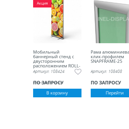
Акция
Мобильный
Рама алюминиева
баннерный стенд с
клик-профилем
двусторонним
SNAPFRAME-25
расположением ROLL-
UP-DS, формат
Артикул:
108424
Артикул:
108408
850х2000 мм
ПО ЗАПРОСУ
ПО ЗАПРОСУ
В корзину
Перейти