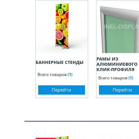
ели ценников
овые рамки и аксессуары
 напольные, подвесные, на полку
РАМЫ ИЗ
БАННЕРНЫЕ СТЕНДЫ
ивание покупателей
АЛЮМИНИЕВОГО
КЛИК-ПРОФИЛЯ
Всего товаров
(1)
Всего товаров
(1)
ные системы
Перейти
Перейти
ная фурнитура
 рекламные конструкции из алюминиевого
я
 для защиты