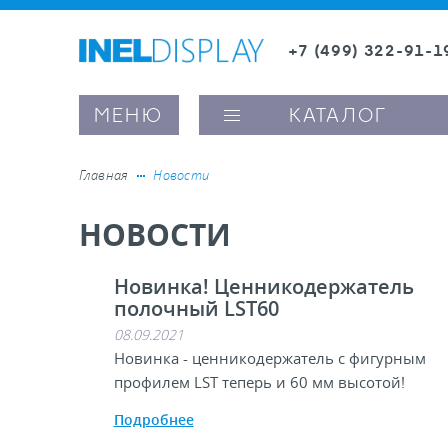
+7 (499) 322-91-1
8 (800) 600-63-0
МЕНЮ
КАТАЛОГ
Главная
Новости
НОВОСТИ
ые ценникодержатели
Новинка! Ценникодержатель
ители полочного пространства
полочный LST60
08.09.2021
ели вывесок и шелфтокеры
Новинка - ценникодержатель с фигурным
профилем LST теперь и 60 мм высотой!
ое оборудование, комплектующие
Подробнее