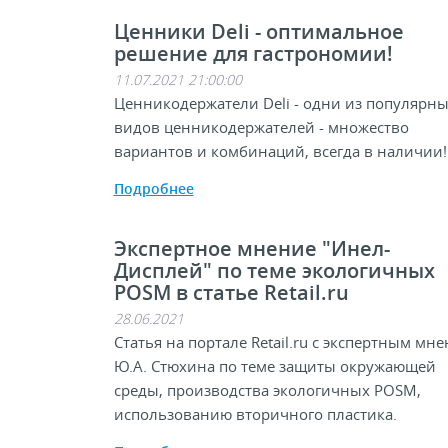
ели ценников
Ценники Deli - оптимальное
решение для гастрономии!
11.07.2021 21:00:00
овые рамки и аксессуары
Ценникодержатели Deli - одни из популярн
видов ценникодержателей - множество
 напольные, подвесные, на полку
вариантов и комбинаций, всегда в наличии!
Подробнее
ивание покупателей
Экспертное мнение "Инел-
ные системы
Дисплей" по теме экологичных
POSM в статье Retail.ru
28.06.2021
ная фурнитура
Статья на портале Retail.ru с экспертным мн
Ю.А. Стюхина по теме защиты окружающей
 рекламные конструкции из алюминиевого
среды, производства экологичных POSM,
я
использованию вторичного пластика.
 для защиты