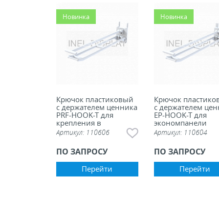
ели ценников
Новинка
Новинка
овые рамки и аксессуары
 напольные, подвесные, на полку
ивание покупателей
Крючок пластиковый
Крючок пластико
с держателем ценника
с держателем цен
PRF-HOOK-T для
EP-HOOK-T для
крепления в
экономпанели
ные системы
перфорацию
Артикул:
110606
Артикул:
110604
ПО ЗАПРОСУ
ПО ЗАПРОСУ
ная фурнитура
Перейти
Перейти
 рекламные конструкции из алюминиевого
я
 для защиты