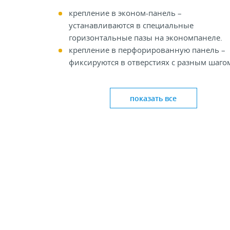
крепление в эконом-панель –
устанавливаются в специальные
горизонтальные пазы на экономпанеле.
крепление в перфорированную панель –
фиксируются в отверстиях с разным шаго
Крючки позволяют не просто сэкономить
полезное пространство, но и выгодно
показать все
продемонстрировать продукт покупателю,
который видит перед собой ровные ряды
вывешенного товара.