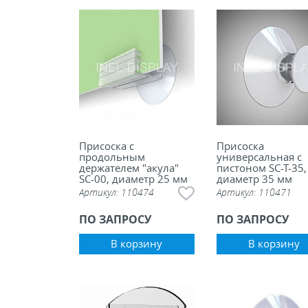
ели ценников
овые рамки и аксессуары
 напольные, подвесные, на полку
ивание покупателей
Присоска с
Присоска
продольным
универсальная с
держателем "акула"
пистоном SC-T-35,
SC-00, диаметр 25 мм
диаметр 35 мм
ные системы
Артикул:
110474
Артикул:
110471
ПО ЗАПРОСУ
ПО ЗАПРОСУ
ная фурнитура
В корзину
В корзину
 рекламные конструкции из алюминиевого
я
 для защиты