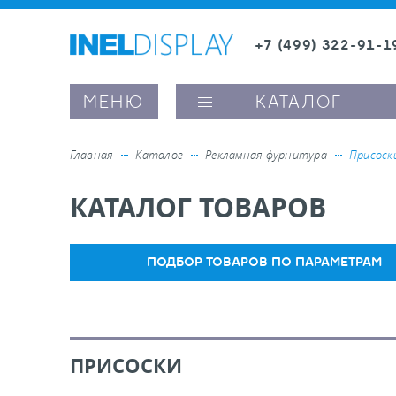
+7 (499) 322-91-1
8 (800) 600-63-0
МЕНЮ
КАТАЛОГ
Главная
Каталог
Рекламная фурнитура
Присоск
КАТАЛОГ ТОВАРОВ
ые ценникодержатели
ители полочного пространства
ПОДБОР ТОВАРОВ ПО ПАРАМЕТРАМ
ели вывесок и шелфтокеры
ПРИСОСКИ
ое оборудование, комплектующие