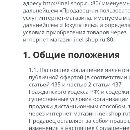
адресу http://inel-shop.ru:80/ именуем
ели ценников
дальнейшем «Продавец», и пользоват
услуг интернет-магазина, именуемым 
дальнейшем «Покупатель», и определ
овые рамки и аксессуары
условия приобретения товаров через
интернет-магазин inel-shop.ru:80.
 напольные, подвесные, на полку
1. Общие положения
ивание покупателей
1.1. Настоящее соглашение является
публичной офертой (в соответствии 
ные системы
статьей 435 и частью 2 статьи 437
Гражданского кодекса РФ) и содержи
ная фурнитура
существенные условия организации 
продажи дистанционным способом, т.
 рекламные конструкции из алюминиевого
через интернет-магазин inel-shop.ru:
я
Продавец оставляет за собой право 
изменения в настоящее Соглашение
 для защиты