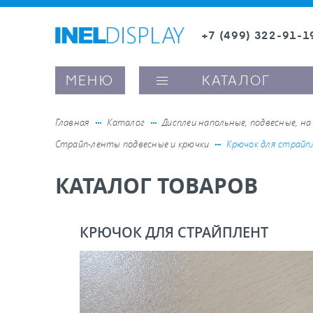
+7 (499) 322-91-1
8 (800) 600-63-0
Заказать звонок
МЕНЮ
КАТАЛОГ
Главная
Каталог
Дисплеи напольные, подвесные, на
Страйп-ленты подвесные и крючки
Крючок для страй
ые ценникодержатели
КАТАЛОГ ТОВАРОВ
ители полочного пространства
КРЮЧОК ДЛЯ СТРАЙПЛЕНТ
ели вывесок и шелфтокеры
ое оборудование, комплектующие