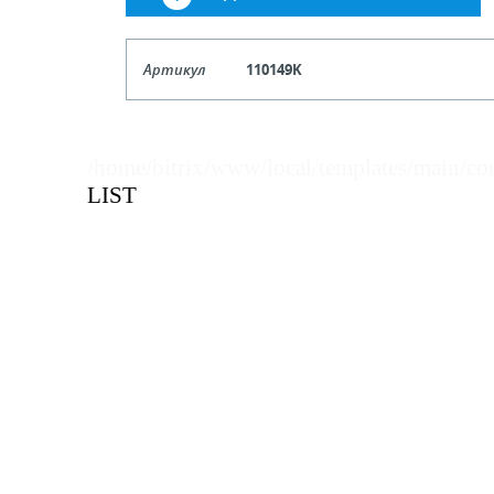
Артикул
110149K
Кол-во кратное упаковкам
/home/bitrix/www/local/templates/main/co
Цена, руб (с НДС)
ПО ЗАПР
LIST
В КОРЗИНУ