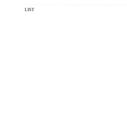
/home/bitrix/www/local/templates/main/components/bitri
LIST