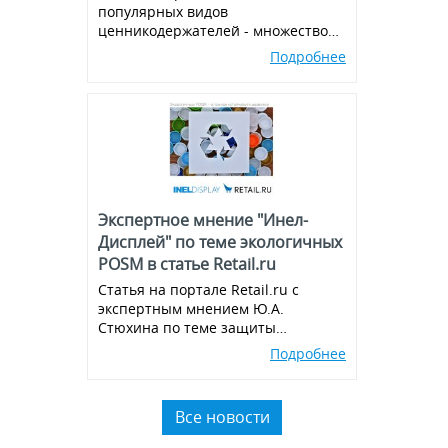
популярных видов
ценникодержателей - множество
вариантов и комбинаций, всегда в
Подробнее
наличии!
Экспертное мнение "Инел-
Дисплей" по теме экологичных
POSM в статье Retail.ru
Статья на портале Retail.ru с
экспертным мнением Ю.А.
Стюхина по теме защиты
окружающей среды, производства
Подробнее
экологичных POSM,
использованию вторичного
пластика.
Все новости