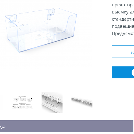
предотвр
выемку дл
стандарт
подвешив
Предусмо
пластиков
комплекта
д
Изготовле
Цвет: пр
Размер: 2
Комплекта
Упаковка:
кул