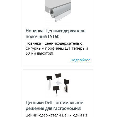
Экраны для кассовой зоны
Аксессуары для подвешивания
Металлическая фурнитура
Магниты
Новинка! Ценникодержатель
Присоски
полочный LST60
Новинка - ценникодержатель с
Ножки для воблеров
фигурным профилем LST теперь и
60 мм высотой!
Пластиковые крючки на
эконом-панель и перфорацию
Подробнее
Ценники Deli - оптимальное
решение для гастрономии!
Ценникодержатели Deli - одни из