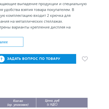
ащающие выпадение продукции и специальную
я удобства взятия товара покупателем. В
ную комплектацию входит 2 крючка для
ания на металлических стеллажах.
трены варианты крепление дисплея на
ую струбцину или хомуты (не входят в
цию, продаются отдельно).
алее
ние в любом цвете под заказ.
озрачный
ЗАДАТЬ ВОПРОС ПО ТОВАРУ
05х100х80 (ДхГхВ)
ция: дисплей 1шт, крючок 2 шт
 10 шт
Цена, руб
Кол-во
(с НДС)
(кр. упаковке)