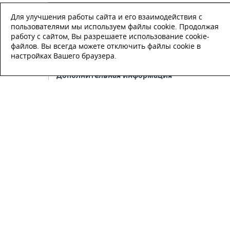
Телефон
*
Для улучшения работы сайта и его взаимодействия с
пользователями мы используем файлы cookie. Продолжая
работу с сайтом, Вы разрешаете использование cookie-
E-mail
файлов. Вы всегда можете отключить файлы cookie в
настройках Вашего браузера.
Настоящим подтверждаю, что я
ознакомлен и согласен с
условиями
публичной оферты
.
Настоящим подтверждаю, что ознаком
с политикой оператора в отношении
обработки персональных данных
Настоящим даю свое согласие на