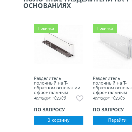
ОСНОВАНИЯХ
ели ценников
овые рамки и аксессуары
Новинка
Новинка
 напольные, подвесные, на полку
ивание покупателей
ные системы
Разделитель
Разделитель
полочный на Т-
полочный на Т-
образном основании
образном основа
с фронтальным
с фронтальным
ная фурнитура
ограничителем на
ограничителем
Артикул:
102308
Артикул:
102306
магн. основании, 100
мм
ПО ЗАПРОСУ
ПО ЗАПРОСУ
 рекламные конструкции из алюминиевого
я
В корзину
Перейти
 для защиты