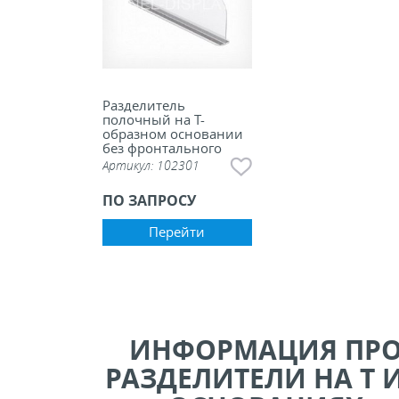
Разделитель
полочный на Т-
образном основании
без фронтального
ограничителя на
Артикул:
102301
магнитном основании
ПО ЗАПРОСУ
Перейти
ИНФОРМАЦИЯ ПР
РАЗДЕЛИТЕЛИ НА Т И