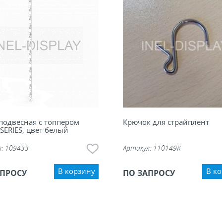
подвесная с топпером
Крючок для страйплент
-SERIES, цвет белый
л:
109433
Артикул:
110149K
В корзину
В к
АПРОСУ
ПО ЗАПРОСУ