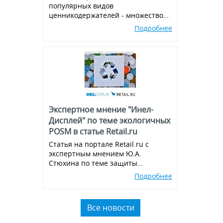
популярных видов
ценникодержателей - множество
вариантов и комбинаций, всегда в
Подробнее
наличии!
Экспертное мнение "Инел-
Дисплей" по теме экологичных
POSM в статье Retail.ru
Статья на портале Retail.ru с
экспертным мнением Ю.А.
Стюхина по теме защиты
окружающей среды, производства
Подробнее
экологичных POSM,
использованию вторичного
пластика.
Все новости