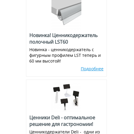
Экраны для кассовой зоны
Аксессуары для подвешивания
Металлическая фурнитура
Магниты
Новинка! Ценникодержатель
Присоски
полочный LST60
Новинка - ценникодержатель с
Ножки для воблеров
фигурным профилем LST теперь и
60 мм высотой!
Пластиковые крючки на
эконом-панель и перфорацию
Подробнее
Ценники Deli - оптимальное
решение для гастрономии!
Ценникодержатели Deli - одни из