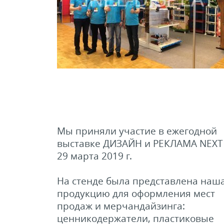
ели ценников
овые рамки и аксессуары
 напольные, подвесные, на полку
ивание покупателей
Мы приняли участие в ежегодной
ные системы
выставке ДИЗАЙН и РЕКЛАМА NEXT 
29 марта 2019 г.
ная фурнитура
На стенде была представлена наш
 рекламные конструкции из алюминиевого
продукцию для оформления мест
я
продаж и мерчандайзинга:
ценникодержатели, пластиковые
 для защиты