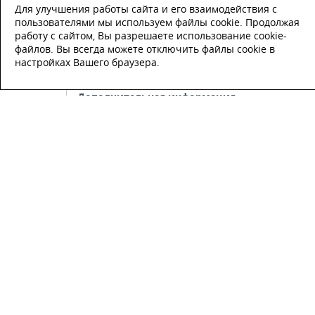
Для улучшения работы сайта и его взаимодействия с
Телефон
*
пользователями мы используем файлы cookie. Продолжая
работу с сайтом, Вы разрешаете использование cookie-
файлов. Вы всегда можете отключить файлы cookie в
E-mail
настройках Вашего браузера.
Настоящим подтверждаю, что я
ознакомлен и согласен с
условиями
публичной оферты
.
Настоящим подтверждаю, что ознаком
с политикой оператора в отношении
обработки персональных данных
Настоящим даю свое согласие на
обработку персональных данных