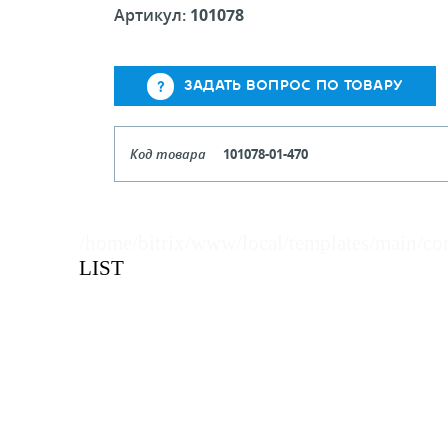
Артикул:
101078
ЗАДАТЬ ВОПРОС ПО ТОВАРУ
Код товара
101078-01-470
Цвет
Бе
Длина
/home/bitrix/www/local/templates/main/co
Кол-во кратное упаковкам
LIST
Цена, руб (с НДС)
ПО ЗАПР
В КОРЗИНУ