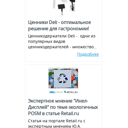
Ценники Deli - оптимальное
решение для гастрономии!
Ценникодержатели Deli - одни из
популярных видов
ценникодержателей - множество
вариантов и комбинаций, всегда в
Подробнее
наличии!
Экспертное мнение "Инел-
Дисплей" по теме экологичных
POSM в статье Retail.ru
Статья на портале Retail.ru с
экспертным мнением Ю.А.