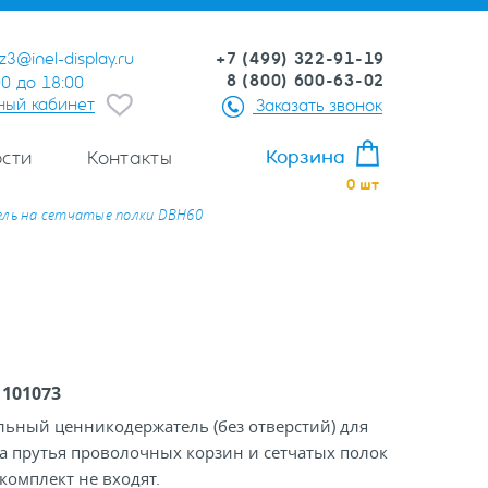
+7 (499) 322-91-19
z3@inel-display.ru
8 (800) 600-63-02
00 до 18:00
ный кабинет
Заказать звонок
Корзина
сти
Контакты
0
шт
ль на сетчатые полки DBH60
:
101073
льный ценникодержатель (без отверстий) для
а прутья проволочных корзин и сетчатых полок
комплект не входят.