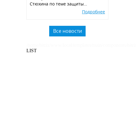
Стюхина по теме защиты
окружающей среды, производства
Подробнее
экологичных POSM,
использованию вторичного
пластика.
Все новости
/home/bitrix/www/local/templates/main/components/bitri
LIST