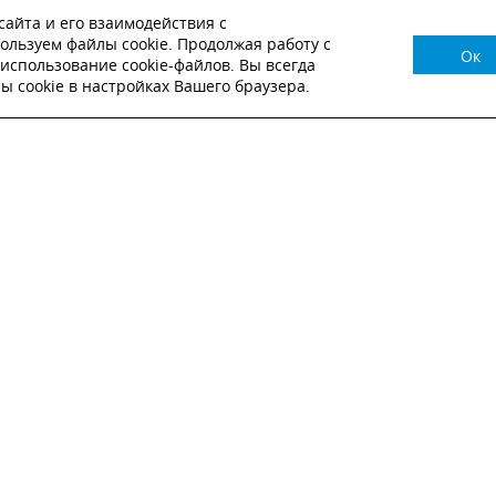
айта и его взаимодействия с
ользуем файлы cookie. Продолжая работу с
Ок
НУЖНА КОНСУЛЬТАЦИЯ?
использование cookie-файлов. Вы всегда
 cookie в настройках Вашего браузера.
ВЬТЕ ЗАЯВКУ И НАШ МЕНЕДЖЕР СВЯЖЕТСЯ С
Настоящим подтверждаю, что я ознакомлен и согласен с
условиями публичн
оферты
.
Настоящим подтверждаю, что ознакомлен с политикой оператора в отношен
обработки персональных данных
Настоящим даю свое согласие на обработку персональных данных