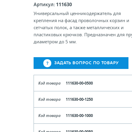
Артикул:
111630
Универсальный ценникодержатель для
крепления на фасад проволочных корзин и
сетчатых полок, а также металлических и
пластиковых крючков. Предназначен для пр
диаметром до 5 мм.
ЗАДАТЬ ВОПРОС ПО ТОВАРУ
Код товара
111630-00-0500
Цвет
Прозрач
Код товара
111630-00-1250
Длина
Цвет
Прозрач
Кол-во кратное упаковкам
Код товара
111630-00-1000
Длина
1
Цена, руб (с НДС)
ПО ЗАПР
Цвет
Прозрач
Кол-во кратное упаковкам
Код товара
111630-00-0050