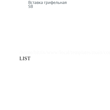
Вставка грифельная
SB
/home/bitrix/www/local/templates/main/co
LIST