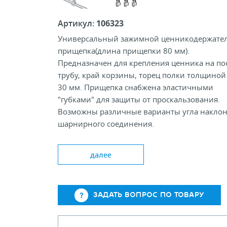
Артикул:
106323
Универсальный зажимной ценникодержател
прищепка(длина прищепки 80 мм).
Предназначен для крепления ценника на пос
трубу, край корзины, торец полки толщиной
30 мм. Прищепка снабжена эластичными
"губками" для защиты от проскальзования.
Возможны различные варианты угла наклон
шарнирного соединения.
далее
Цвет: Tr, Wh,Bk
Толщина ценника до, мм: 6
Ширина зажима, мм: 78
ЗАДАТЬ ВОПРОС ПО ТОВАРУ
Длина переходника, мм: 0; 50; 100