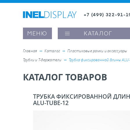
+7 (499) 322-91-1
8 (800) 600-63-0
Заказать звонок
МЕНЮ
КАТАЛОГ
Главная
Каталог
Пластиковые рамки и аксессуары
Трубки и Т-держатели
Трубка фиксированной длины ALU
ые ценникодержатели
КАТАЛОГ ТОВАРОВ
ители полочного пространства
ТРУБКА ФИКСИРОВАННОЙ ДЛИ
ALU-TUBE-12
ели вывесок и шелфтокеры
ое оборудование, комплектующие