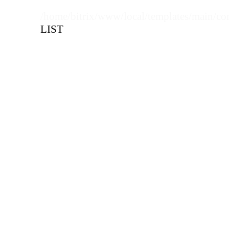
Кол-во кратное упаковкам
/home/bitrix/www/local/templates/main/co
LIST
Цена, руб (с НДС)
ПО ЗАПР
В КОРЗИНУ