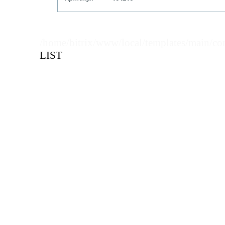
Кол-во кратное упаковкам
/home/bitrix/www/local/templates/main/co
Цена, руб (с НДС)
ПО ЗАПР
LIST
В КОРЗИНУ