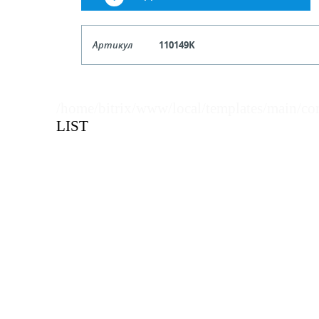
Артикул
110149K
Кол-во кратное упаковкам
/home/bitrix/www/local/templates/main/co
Цена, руб (с НДС)
ПО ЗАПР
LIST
В КОРЗИНУ