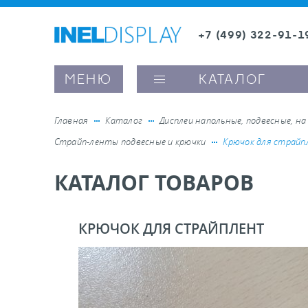
+7 (499) 322-91-1
8 (800) 600-63-0
Заказать звонок
МЕНЮ
КАТАЛОГ
Главная
Каталог
Дисплеи напольные, подвесные, на
Страйп-ленты подвесные и крючки
Крючок для страй
ые ценникодержатели
КАТАЛОГ ТОВАРОВ
ители полочного пространства
КРЮЧОК ДЛЯ СТРАЙПЛЕНТ
ели вывесок и шелфтокеры
ое оборудование, комплектующие