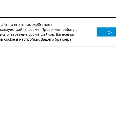
айта и его взаимодействия с
ользуем файлы cookie. Продолжая работу с
Ок
НУЖНА КОНСУЛЬТАЦИЯ?
использование cookie-файлов. Вы всегда
 cookie в настройках Вашего браузера.
ВЬТЕ ЗАЯВКУ И НАШ МЕНЕДЖЕР СВЯЖЕТСЯ С
Настоящим подтверждаю, что я ознакомлен и согласен с
условиями публичн
оферты
.
Настоящим подтверждаю, что ознакомлен с политикой оператора в отношен
обработки персональных данных