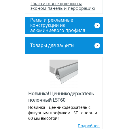
Пластиковые крючки на
эконом-панель и перфорацию
Рамы и рекламные
конструкции из
алюминиевого профиля
Баннерные стенды
Товары для защиты
Рамы из алюминиевого клик-
профиля
Экраны для кассовой зоны
Новинка! Ценникодержатель
полочный LST60
Новинка - ценникодержатель с
фигурным профилем LST теперь и
60 мм высотой!
Подробнее