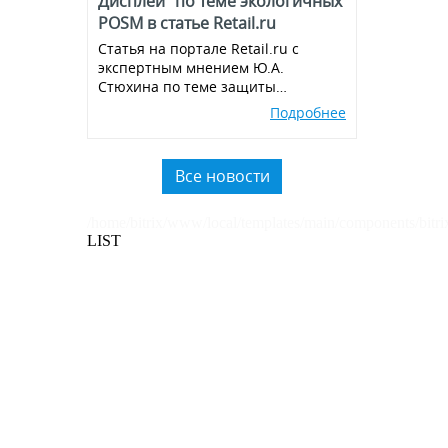
Дисплей" по теме экологичных
POSM в статье Retail.ru
Статья на портале Retail.ru с
экспертным мнением Ю.А.
Стюхина по теме защиты
окружающей среды, производства
Подробнее
экологичных POSM,
использованию вторичного
пластика.
Все новости
/home/bitrix/www/local/templates/main/components/bitri
LIST