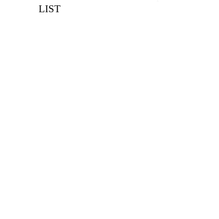
LIST
Цена, руб (с НДС)
ПО ЗАПР
В КОРЗИНУ