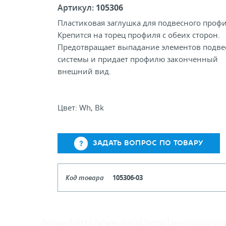
Артикул:
105306
Пластиковая заглушка для подвесного профи
Крепится на торец профиля с обеих сторон.
Предотвращает выпадание элементов подве
системы и придает профилю законченный
внешний вид.
Цвет: Wh, Bk
ЗАДАТЬ ВОПРОС ПО ТОВАРУ
Код товара
105306-03
Цвет
Се
Кол-во кратное упаковкам
/home/bitrix/www/local/templates/main/co