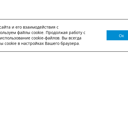
айта и его взаимодействия с
ользуем файлы cookie. Продолжая работу с
Ок
НУЖНА КОНСУЛЬТАЦИЯ?
использование cookie-файлов. Вы всегда
 cookie в настройках Вашего браузера.
ВЬТЕ ЗАЯВКУ И НАШ МЕНЕДЖЕР СВЯЖЕТСЯ С
Настоящим подтверждаю, что я ознакомлен и согласен с
условиями публичн
оферты
.
Настоящим подтверждаю, что ознакомлен с политикой оператора в отношен
обработки персональных данных