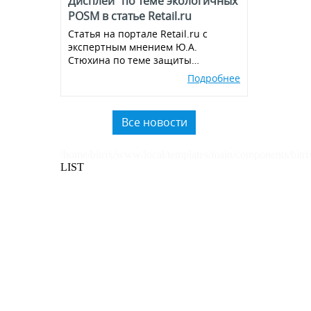
Дисплей" по теме экологичных
POSM в статье Retail.ru
Статья на портале Retail.ru с
экспертным мнением Ю.А.
Стюхина по теме защиты
окружающей среды, производства
Подробнее
экологичных POSM,
использованию вторичного
пластика.
Все новости
/home/bitrix/www/local/templates/main/components/bitri
LIST