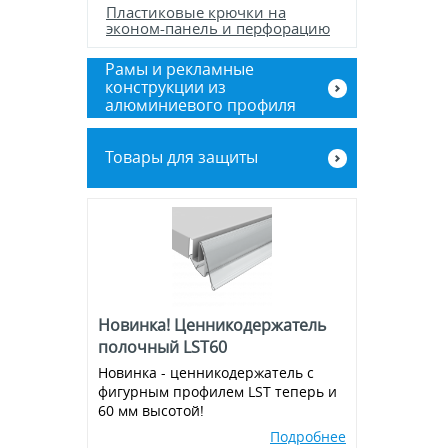
Пластиковые крючки на
эконом-панель и перфорацию
Рамы и рекламные
конструкции из
алюминиевого профиля
Баннерные стенды
Товары для защиты
Рамы из алюминиевого клик-
профиля
Экраны для кассовой зоны
Новинка! Ценникодержатель
полочный LST60
Новинка - ценникодержатель с
фигурным профилем LST теперь и
60 мм высотой!
Подробнее