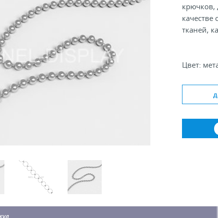
крючков,
качестве 
тканей, к
Цвет: мет
Диаметр ш
д
кул