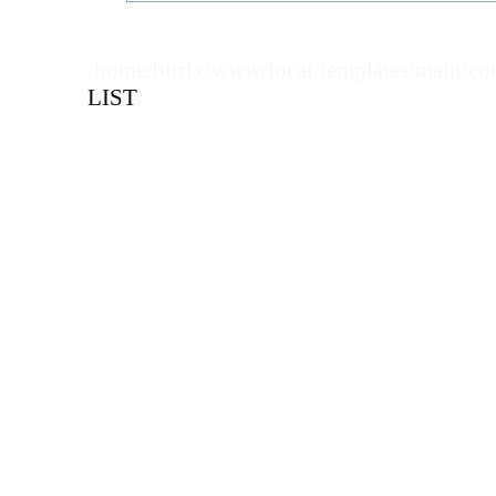
Кол-во кратное упаковкам
/home/bitrix/www/local/templates/main/co
Цена, руб (с НДС)
ПО ЗАПР
LIST
В КОРЗИНУ