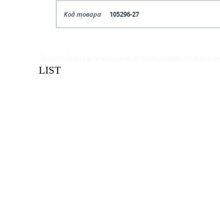
Длина
Код товара
105296-27
Кол-во кратное упаковкам
Длина
Цена, руб (с НДС)
ПО ЗАПР
Кол-во кратное упаковкам
/home/bitrix/www/local/templates/main/co
LIST
Цена, руб (с НДС)
ПО ЗАПР
В КОРЗИНУ
В КОРЗИНУ